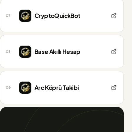
CryptoQuickBot
07
Base Akıllı Hesap
08
Arc Köprü Takibi
09