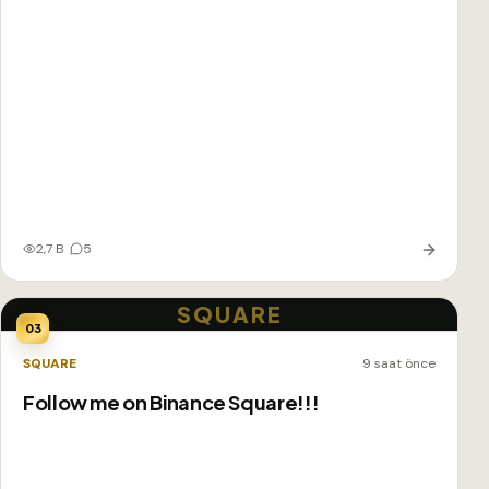
2,7 B
5
SQUARE
03
SQUARE
9 saat önce
Follow me on Binance Square!!!