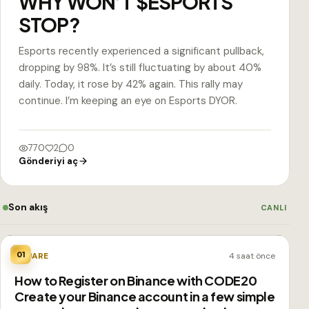
WHY WON’T $ESPORTS
STOP?
Esports recently experienced a significant pullback,
dropping by 98%. It’s still fluctuating by about 40%
daily. Today, it rose by 42% again. This rally may
continue. I’m keeping an eye on Esports DYOR.
770
2
0
Gönderiyi aç
Son akış
CANLI
01
SQUARE
4 saat önce
How to Register on Binance with CODE20
Create your Binance account in a few simple