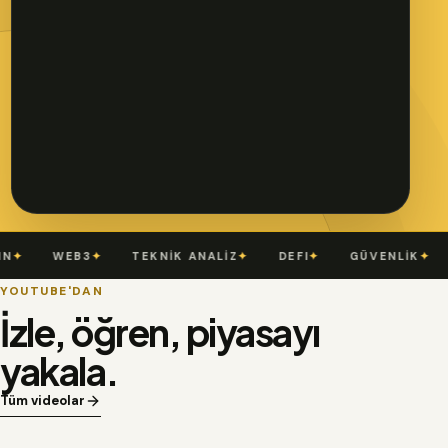
✦
WEB3
✦
TEKNİK ANALİZ
✦
DEFI
✦
GÜVENLİK
✦
YOUTUBE'DAN
İzle, öğren, piyasayı
yakala.
Tüm videolar