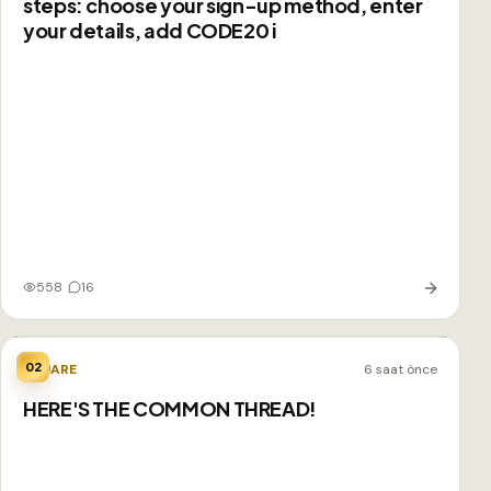
steps: choose your sign-up method, enter
your details, add CODE20 i
558
16
02
SQUARE
6 saat önce
HERE'S THE COMMON THREAD!