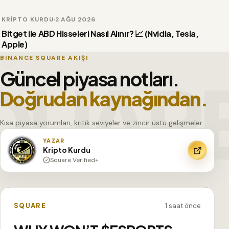
KRIPTO KURDU
2 AĞU 2026
VİDEO
Bitget ile ABD Hisseleri Nasıl Alınır? 📈 (Nvidia, Tesla,
Apple)
BINANCE SQUARE AKIŞI
Güncel piyasa notları.
Doğrudan kaynağından.
Kısa piyasa yorumları, kritik seviyeler ve zincir üstü gelişmeler.
YAZAR
Kripto Kurdu
Square Verified+
SON GÖNDERİ
SQUARE
1 saat önce