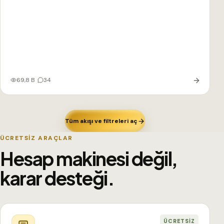
69,8 B
34
Tüm akışı ve filtreleri aç
ÜCRETSİZ ARAÇLAR
Hesap makinesi değil,
karar desteği.
ÜCRETSIZ