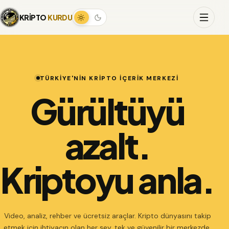
KRİPTO
KURDU
TÜRKİYE'NİN KRİPTO İÇERİK MERKEZİ
Gürültüyü
azalt.
Kriptoyu anla.
Video, analiz, rehber ve ücretsiz araçlar. Kripto dünyasını takip
etmek için ihtiyacın olan her şey, tek ve güvenilir bir merkezde.