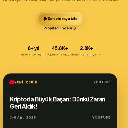
Son videoyu izle
Projeleri incele
8+ yıl
45.8K
+
2.8K
+
piyasa deneyimi
Square takipçisi
yayınlanan içerik
YENİ İÇERİK
YOUTUBE
Kriptoda Büyük Başarı: Dünkü Zararı
Geri Aldık!
6 Ağu 2026
YOUTUBE